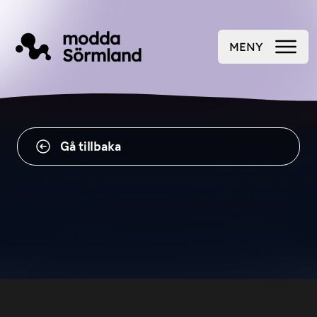
Till innehåll på sidan
modda
MENY
Sörmland
ÖPPNA
Gå tillbaka