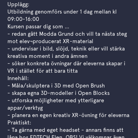
Upplägg:
Utbildning genomförs under 1 dag mellan kl
09:00-16:00
Kursen passar dig som …
- redan gått Modda Grund och vill ta nästa steg
mot elev¬producerat XR-material
- undervisar i bild, slöjd, teknik eller vill stärka
kreativa moment i andra ämnen
- söker konkreta övningar där eleverna skapar i
VR i stället för att bara titta
Innehåll:
- Måla/skulptera i 3D med Open Brush
- skapa egna 3D-modeller i Open Blocks
- utforska möjligheter med ytterligare
appar/verktyg
- planera en egen kreativ XR-övning för eleverna
Praktiskt:
- Ta gärna med eget headset - annars finns att
låna hos EDTECH Flen. OBS! Vi välkomnar även