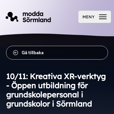
Till innehåll på sidan
modda
MENY
Sörmland
ÖPPNA
Gå tillbaka
10/11: Kreativa XR-verktyg
- Öppen utbildning för
grundskolepersonal i
grundskolor i Sörmland