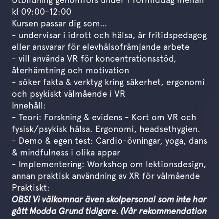
kl 09:00-12:00
Kursen passar dig som…
- undervisar i idrott och hälsa, är fritidspedagog
eller ansvarar för elev­hälsofrämjande arbete
- vill använda VR för koncentrations­stöd,
återhämtning och motivation
- söker fakta & verktyg kring säkerhet, ergonomi
och psykiskt välmående i VR
Innehåll:
- Teori: Forskning & evidens - Kort om VR och
fysisk/psykisk hälsa. Ergonomi, headsethygien.
- Demo & egen test: Cardio-övningar, yoga, dans
& mindfulness i olika appar
- Implementering: Workshop om lektions­design,
annan praktisk användning av XR för välmående
Praktiskt:
OBS! Vi välkomnar även skolpersonal som inte har
gått Modda Grund tidigare. (Vår rekommendation