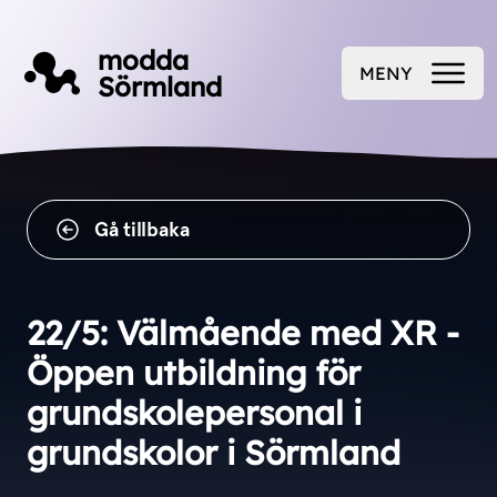
Till innehåll på sidan
modda
MENY
Sörmland
ÖPPNA
Gå tillbaka
22/5: Välmående med XR -
Öppen utbildning för
grundskolepersonal i
grundskolor i Sörmland