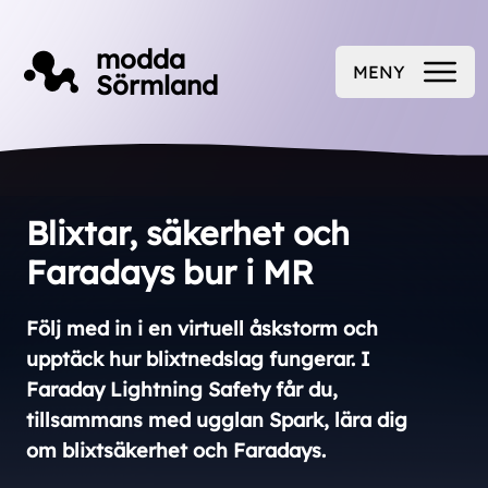
Till innehåll på sidan
modda
MENY
Sörmland
ÖPPNA
Blixtar, säkerhet och
Faradays bur i MR
Följ med in i en virtuell åskstorm och
upptäck hur blixtnedslag fungerar. I
Faraday Lightning Safety får du,
tillsammans med ugglan Spark, lära dig
om blixtsäkerhet och Faradays.