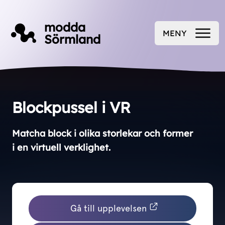
Till innehåll på sidan
modda
MENY
Sörmland
ÖPPNA
Blockpussel i VR
Matcha block i olika storlekar och former
i en virtuell verklighet.
Gå till upplevelsen