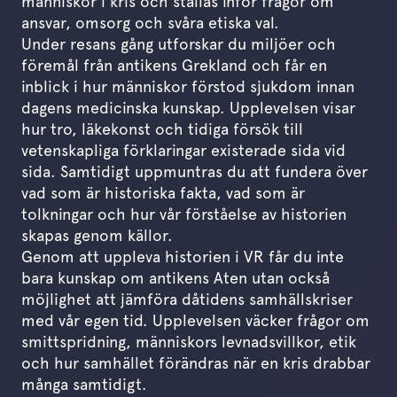
människor i kris och ställas inför frågor om
ansvar, omsorg och svåra etiska val.
Under resans gång utforskar du miljöer och
föremål från antikens Grekland och får en
inblick i hur människor förstod sjukdom innan
dagens medicinska kunskap. Upplevelsen visar
hur tro, läkekonst och tidiga försök till
vetenskapliga förklaringar existerade sida vid
sida. Samtidigt uppmuntras du att fundera över
vad som är historiska fakta, vad som är
tolkningar och hur vår förståelse av historien
skapas genom källor.
Genom att uppleva historien i VR får du inte
bara kunskap om antikens Aten utan också
möjlighet att jämföra dåtidens samhällskriser
med vår egen tid. Upplevelsen väcker frågor om
smittspridning, människors levnadsvillkor, etik
och hur samhället förändras när en kris drabbar
många samtidigt.