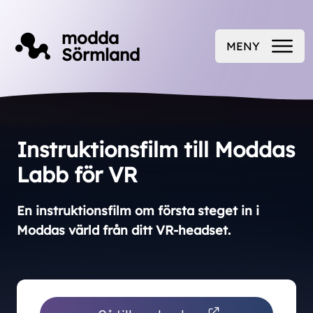
Till innehåll på sidan
modda
MENY
Sörmland
ÖPPNA
Instruktionsfilm till Moddas
Labb för VR
En instruktionsfilm om första steget in i
Moddas värld från ditt VR-headset.