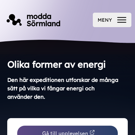
Till innehåll på sidan
modda
MENY
Sörmland
ÖPPNA
Olika former av energi
Den här expeditionen utforskar de många
sätt på vilka vi fångar energi och
använder den.
Gå till upplevelsen