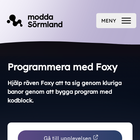
Till innehåll på sidan
modda
MENY
Sörmland
ÖPPNA
Programmera med Foxy
Hjälp räven Foxy att ta sig genom kluriga
banor genom att bygga program med
kodblock.
Gå till upplevelsen