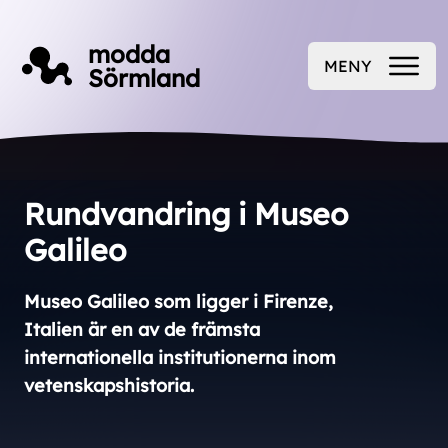
Till innehåll på sidan
modda
MENY
Sörmland
ÖPPNA
Rundvandring i Museo
Galileo
Museo Galileo som ligger i Firenze,
Italien är en av de främsta
internationella institutionerna inom
vetenskapshistoria.