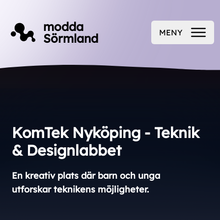
Till innehåll på sidan
modda
MENY
Sörmland
ÖPPNA
KomTek Nyköping - Teknik
& Designlabbet
En kreativ plats där barn och unga
utforskar teknikens möjligheter.