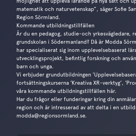
möjlighet att uppleva lärande på nya sätt och u
matematik och naturvetenskap”, säger Sofie San
Region Sörmland.
Kommande utbildningstillfällen
Är du en pedagog, studie-och yrkesvägledare, re
grundskolan i Södermanland? Då är Modda Sörml
har specialiserat sig inom upplevelsebaserat lär
utvecklingsprojekt, befintlig forskning och anv
barn och unga.
Vi erbjuder grundutbildningen ’Upplevelsebaser
fortsättningskurserna ’Kreativa XR-verktyg’, ’Pr
våra kommande utbildningstillfällen här.
Har du frågor eller funderingar kring din anmäl
region och är intresserad av att delta i en utbil
modda@regionsormland.se.