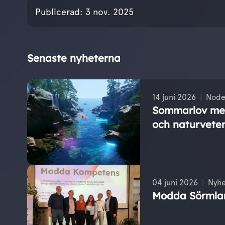
Publicerades den
3 n
Publicerad:
3 nov. 2025
Senaste nyheterna
14 juni 2026
Node
Sommarlov med
och naturvete
04 juni 2026
Nyhe
Modda Sörmla