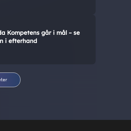
da Kompetens går i mål – se
n i efterhand
eter