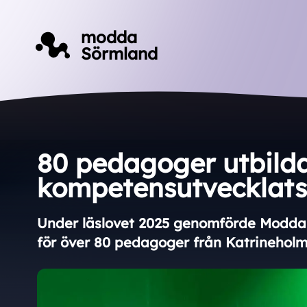
Till innehåll på sidan
modda
Sörmland
80 pedagoger utbilda
kompetensutvecklat
Under läslovet 2025 genomförde Modda
för över 80 pedagoger från Katrineholm