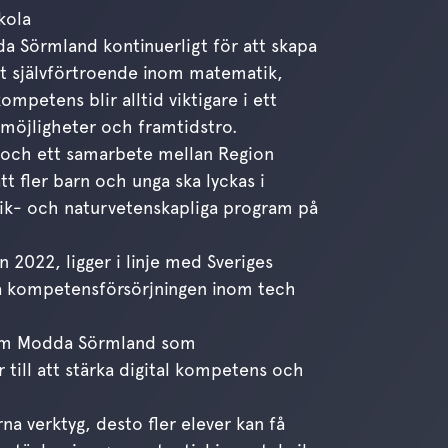
kola
 Sörmland kontinuerligt för att skapa
itt självförtroende inom matematik,
mpetens blir alltid viktigare i ett
ärmöjligheter och framtidstro.
 och ett samarbete mellan Region
 fler barn och unga ska lyckas i
eknik- och naturvetenskapliga program på
 2022, ligger i linje med Sveriges
ärka kompetensförsörjningen inom tech
nom Modda Sörmland som
 till att stärka digital kompetens och
a verktyg, desto fler elever kan få