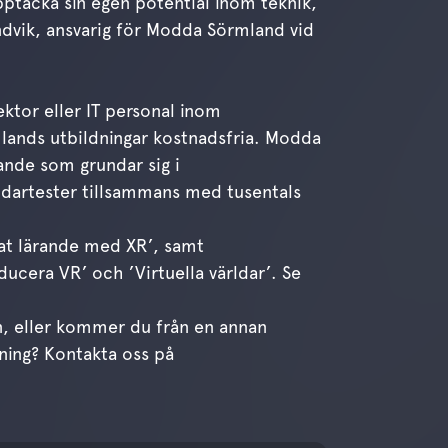
pptäcka sin egen potential inom teknik,
dvik, ansvarig för Modda Sörmland vid
ktor eller IT personal inom
ands utbildningar kostnadsfria. Modda
ande som grundar sig i
ändartester tillsammans med tusentals
at lärande med XR’, samt
oducera VR’ och ’Virtuella världar’.
Se
an, eller kommer du från en annan
dning? Kontakta oss på