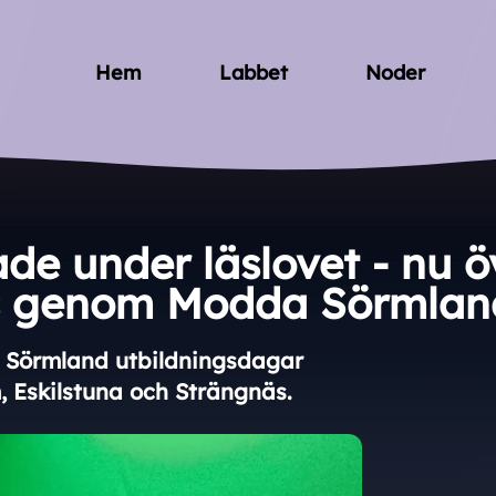
Hem
Labbet
Noder
de under läslovet - nu ö
s genom Modda Sörmlan
 Sörmland utbildningsdagar
, Eskilstuna och Strängnäs.