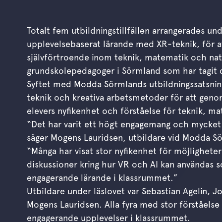
Totalt fem utbildningstillfällen arrangerades u
upplevelsebaserat lärande med XR-teknik, för a
självförtroende inom teknik, matematik och nat
grundskolepedagoger i Sörmland som har tagit 
Syftet med Modda Sörmlands utbildningssatsning ä
teknik och kreativa arbetsmetoder för att geno
elevers nyfikenhet och förståelse för teknik, m
“Det har varit ett högt engagemang och mycket 
säger Mogens Lauridsen, utbildare vid Modda S
“Många har visat stor nyfikenhet för möjlighet
diskussioner kring hur VR och AI kan användas s
engagerande lärande i klassrummet.”
Utbildare under läslovet var Sebastian Agelin, 
Mogens Lauridsen. Alla fyra med stor förståelse
engagerande upplevelser i klassrummet.