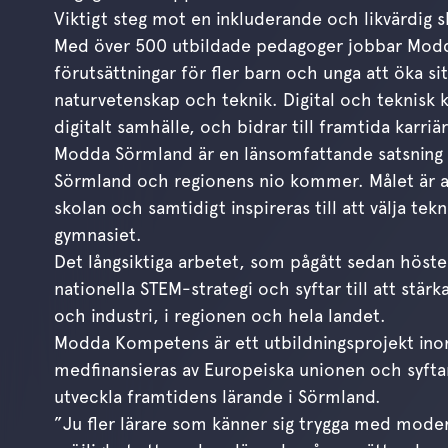
Viktigt steg mot en inkluderande och likvärdig s
Med över 500 utbildade pedagoger jobbar Modda
förutsättningar för fler barn och unga att öka s
naturvetenskap och teknik. Digital och teknisk ko
digitalt samhälle, och bidrar till framtida karri
Modda Sörmland är en länsomfattande satsning
Sörmland och regionens nio kommer. Målet är att
skolan och samtidigt inspireras till att välja t
gymnasiet.
Det långsiktiga arbetet, som pågått sedan hösten
nationella STEM-strategi och syftar till att st
och industri, i regionen och hela landet.
Modda Kompetens är ett utbildningsprojekt i
medfinansieras av Europeiska unionen och syftar
utveckla framtidens lärande i Sörmland.
”Ju fler lärare som känner sig trygga med modern