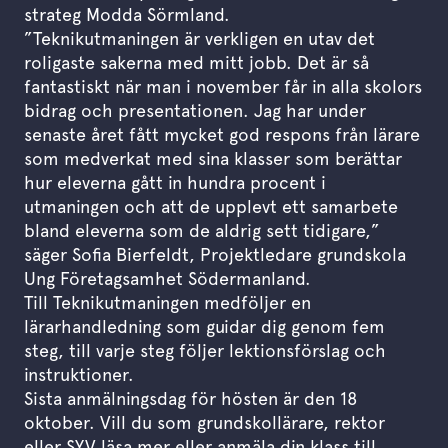
strateg Modda Sörmland.
”Teknikutmaningen är verkligen en utav det
roligaste sakerna med mitt jobb. Det är så
fantastiskt när man i november får in alla skolors
bidrag och presentationen. Jag har under
senaste året fått mycket god respons från lärare
som medverkat med sina klasser som berättar
hur eleverna gått in hundra procent i
utmaningen och att de upplevt ett samarbete
bland eleverna som de aldrig sett tidigare,”
säger Sofia Bierfeldt, Projektledare grundskola
Ung Företagsamhet Södermanland.
Till Teknikutmaningen medföljer en
lärarhandledning som guidar dig genom fem
steg, till varje steg följer lektionsförslag och
instruktioner.
Sista anmälningsdag för hösten är den 18
oktober. Vill du som grundskollärare, rektor
eller SYV läsa mer eller anmäla din klass till