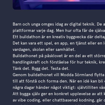
Barn och unga omges idag av digital teknik. De 
plattformar varje dag. Men hur ofta får de själv
Ett buildathon är en kreativ byggvecka där deltag
Det kan vara ett spel, en app, en tjänst eller en
vardagen, skolan eller samhället.
Buildathonet på påsklovet är en del av ett större
handlingskraft och förståelse för hur teknik, kr
Tänk det. Bygg det. Testa det.
Genom buildathonet vill Modda Sörmland flytta 
till att förstå och forma den. När en idé kan bli
några dagar händer något viktigt: självtilliten väx
Att bygga själv ger en konkret upplevelse av att
av vibe coding, eller chattbaserad kodning, går d