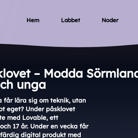
Hem
Labbet
Noder
lovet – Modda Sörmland
och unga
får lära sig om teknik, utan
ot eget? Under påsklovet
e med Lovable, ett
och 17 år. Under en vecka får
l färdig digital produkt med