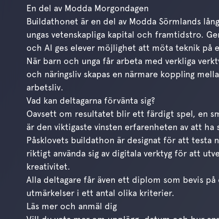
En del av Modda Morgondagen
Buildathonet är en del av Modda Sörmlands lång
ungas vetenskapliga kapital och framtidstro. G
och AI ges elever möjlighet att möta teknik på et
När barn och unga får arbeta med verkliga verk
och näringsliv skapas en närmare koppling mell
arbetsliv.
Vad kan deltagarna förvänta sig?
Oavsett om resultatet blir ett färdigt spel, en s
är den viktigaste vinsten erfarenheten av att ha 
Påsklovets buildathon är designat för att testa n
riktigt använda sig av digitala verktyg för att 
kreativitet.
Alla deltagare får även ett diplom som bevis på
utmärkelser i ett antal olika kriterier.
Läs mer och anmäl dig