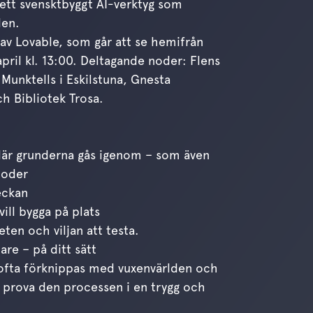
ett svensktbyggt AI-verktyg som
den.
 av Lovable, som går att se hemifrån
pril kl. 13:00. Deltagande noder: Flens
Munktells i Eskilstuna, Gnesta
h Bibliotek Trosa.
 där grunderna gås igenom – som även
noder
eckan
ill bygga på plats
eten och viljan att testa.
are – på ditt sätt
s ofta förknippas med vuxenvärlden och
a prova den processen i en trygg och