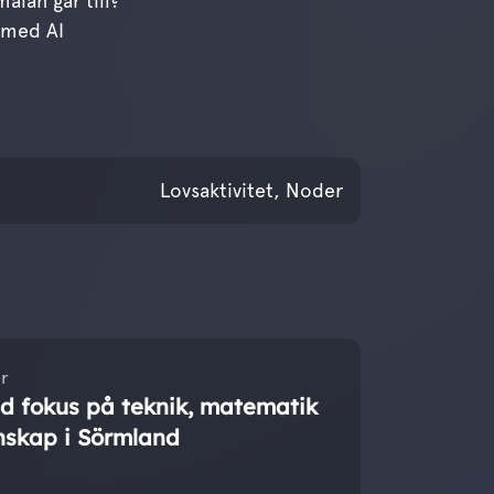
lan går till?
 med AI
februari 2026
Lovsaktivitet, Noder
r
 fokus på teknik, matematik
nskap i Sörmland