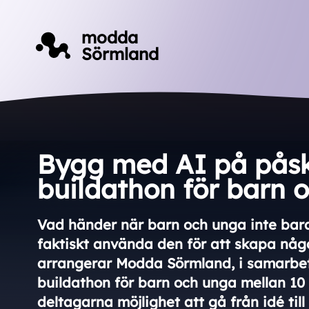
Till innehåll på sidan
modda
Sörmland
Bygg med AI på påsk
buildathon för barn 
Vad händer när barn och unga inte bara 
faktiskt använda den för att skapa någ
arrangerar Modda Sörmland, i samarbet
buildathon för barn och unga mellan 10 
deltagarna möjlighet att gå från idé til