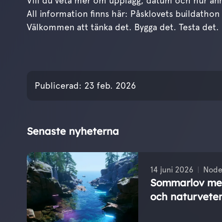
Vill du veta mer om upplägg, datum och hur anmä
All information finns här:
Påsklovets buildathon
Välkommen att tänka det. Bygga det. Testa det.
Publicerades den
23 
Publicerad:
23 feb. 2026
Senaste nyheterna
14 juni 2026
Node
Sommarlov med
och naturvete