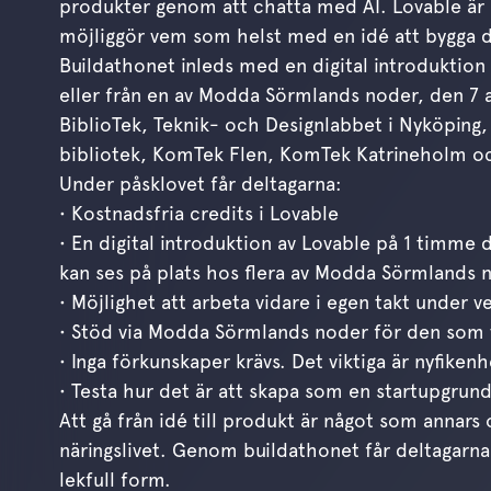
produkter genom att chatta med AI. Lovable är 
möjliggör vem som helst med en idé att bygga 
Buildathonet inleds med en digital introduktion
eller från en av Modda Sörmlands noder, den 7 a
BiblioTek, Teknik- och Designlabbet i Nyköping, 
bibliotek, KomTek Flen, KomTek Katrineholm oc
Under påsklovet får deltagarna:
• Kostnadsfria credits i Lovable
• En digital introduktion av Lovable på 1 timme
kan ses på plats hos flera av Modda Sörmlands 
• Möjlighet att arbeta vidare i egen takt under v
• Stöd via Modda Sörmlands noder för den som v
• Inga förkunskaper krävs. Det viktiga är nyfikenh
• Testa hur det är att skapa som en startupgrund
Att gå från idé till produkt är något som annar
näringslivet. Genom buildathonet får deltagarn
lekfull form.