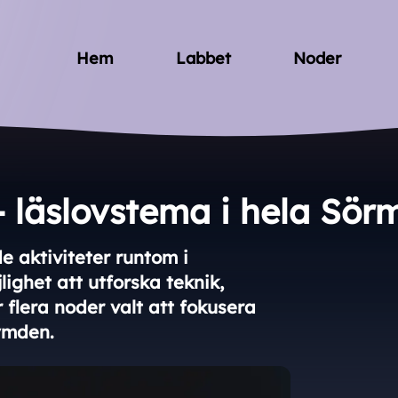
Hem
Labbet
Noder
 läslovstema i hela Sör
 aktiviteter runtom i
ghet att utforska teknik,
flera noder valt att fokusera
ymden.