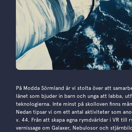
På Modda Sörmland är vi stolta över att samarb
länet som bjuder in barn och unga att labba, ut
teknologierna. Inte minst på skolloven finns mån
Nedan tipsar vi om ett antal aktiviteter som an
v. 44. Från att skapa egna rymdvärldar i VR till
vernissage om Galaxer, Nebulosor och stjärnbil