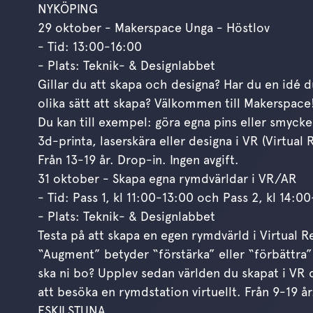
NYKÖPING
29 oktober - Makerspace Unga - Höstlov
- Tid: 13:00-16:00
- Plats: Teknik- & Designlabbet
Gillar du att skapa och designa? Har du en idé du 
olika sätt att skapa? Välkommen till Makerspace
Du kan till exempel: göra egna pins eller smycken
3d-printa, laserskära eller designa i VR (Virtual R
Från 13-19 år. Drop-in. Ingen avgift.
31 oktober - Skapa egna rymdvärldar i VR/AR
- Tid: Pass 1, kl 11:00-13:00 och Pass 2, kl 14:0
- Plats: Teknik- & Designlabbet
Testa på att skapa en egen rymdvärld i Virtual 
“Augment” betyder “förstärka” eller “förbättra”
ska ni bo? Upplev sedan världen du skapat i VR
att besöka en rymdstation virtuellt. Från 9-19 
ESKILSTUNA