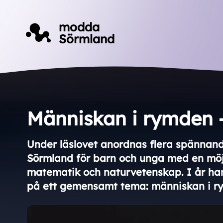
Till innehåll på sidan
modda
Sörmland
Människan i rymden -
Under läslovet anordnas flera spännande
Sörmland för barn och unga med en möjli
matematik och naturvetenskap. I år har 
på ett gemensamt tema: människan i r