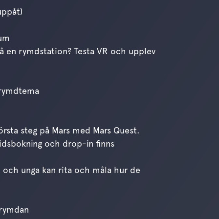
uppåt)
rum
 på en rymdstation? Testa VR och upplev
 rymdtema
första steg på Mars med Mars Quest.
idsbokning och drop-in finns
 och unga kan rita och måla hur de
 rymdan