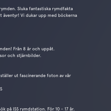
ymden. Sluka fantastiska rymdfakta
skt äventyr! Vi dukar upp med böckerna
mden! Från 8 år och uppåt.
or och stjärnbilder.
täller ut fascinerande foton av vår
SS
sök på ISS rymdstation. För 10 - 17 år.