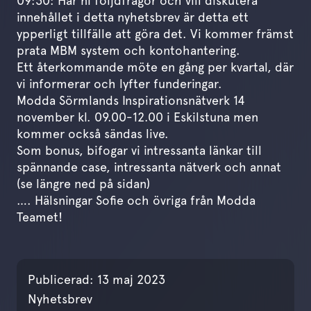
09:30: Har ni följdfrågor och vill diskutera
innehållet i detta nyhetsbrev är detta ett
ypperligt tillfälle att göra det. Vi kommer främst
prata MBM system och kontohantering.
Ett återkommande möte en gång per kvartal, där
vi informerar och lyfter funderingar.
Modda Sörmlands Inspirationsnätverk 14
november kl. 09.00-12.00 i Eskilstuna men
kommer också sändas live.
Som bonus, bifogar vi intressanta länkar till
spännande case, intressanta nätverk och annat
(se längre ned på sidan)
…. Hälsningar Sofie och övriga från Modda
Teamet!
Publicerades den
13 maj 
Publicerad:
13 maj 2023
Nyhetsbrev