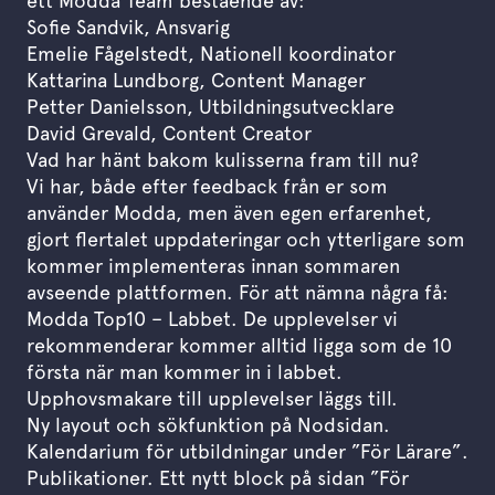
ett Modda Team bestående av:
Sofie Sandvik, Ansvarig
Emelie Fågelstedt, Nationell koordinator
Kattarina Lundborg, Content Manager
Petter Danielsson, Utbildningsutvecklare
David Grevald, Content Creator
Vad har hänt bakom kulisserna fram till nu?
Vi har, både efter feedback från er som
använder Modda, men även egen erfarenhet,
gjort flertalet uppdateringar och ytterligare som
kommer implementeras innan sommaren
avseende plattformen. För att nämna några få:
Modda Top10 – Labbet. De upplevelser vi
rekommenderar kommer alltid ligga som de 10
första när man kommer in i labbet.
Upphovsmakare till upplevelser läggs till.
Ny layout och sökfunktion på Nodsidan.
Kalendarium för utbildningar under ”För Lärare”.
Publikationer. Ett nytt block på sidan ”För