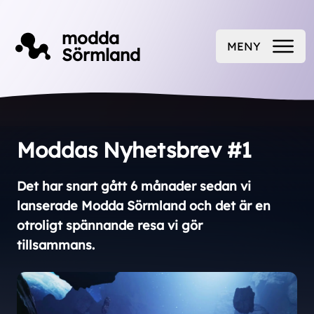
Till innehåll på sidan
modda
MENY
Sörmland
ÖPPNA
Moddas Nyhetsbrev #1
Det har snart gått 6 månader sedan vi
lanserade Modda Sörmland och det är en
otroligt spännande resa vi gör
tillsammans.