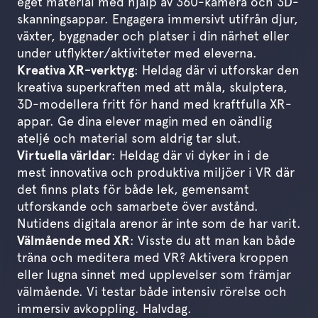
eget material med hjälp av 360-kamera och 3D-
skanningsappar. Engagera immersivt utifrån djur,
växter, byggnader och platser i din närhet eller
under utflykter/aktiviteter med eleverna.
Kreativa XR-verktyg
: Heldag där vi utforskar den
kreativa superkraften med att måla, skulptera,
3D-modellera fritt för hand med kraftfulla XR-
appar. Ge dina elever magin med en oändlig
ateljé och material som aldrig tar slut.
Virtuella världar
: Heldag där vi dyker in i de
mest innovativa och produktiva miljöer i VR där
det finns plats för både lek, gemensamt
utforskande och samarbete över avstånd.
Nutidens digitala arenor är inte som de har varit.
Välmående med XR
: Visste du att man kan både
träna och meditera med VR? Aktivera kroppen
eller lugna sinnet med upplevelser som främjar
välmående. Vi testar både intensiv rörelse och
immersiv avkoppling. Halvdag.