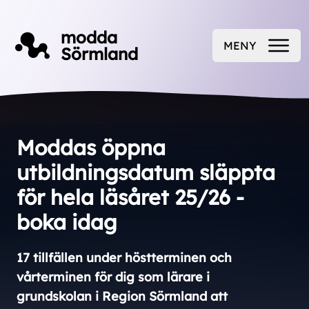
Till innehåll på sidan
modda
MENY
Sörmland
ÖPPNA
Moddas öppna
utbildningsdatum släppta
för hela läsåret 25/26 -
boka idag
17 tillfällen under höstterminen och
vårterminen för dig som lärare i
grundskolan i Region Sörmland att