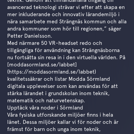
avancerad teknologi strävar vi efter att skapa en
mer inkluderande och innovativ lärandemiljö i
nära samarbete med Strängnäs kommun och alla
andra kommuner som hör till regionen,” säger
Petter Danielsson.
Med närmare 50 VR-headset redo och
tillgängliga för användning kan Strängnäsborna
nu fortsätta sin resa in i den virtuella världen. På
[moddasormland.se/labbet]
(https://moddasormland.se/labbet)
kvalitetssäkrar och listar Modda Sörmland
digitala upplevelser som kan användas för att
stärka lärandet i grundskolan inom teknik,
matematik och naturvetenskap.
Upptäck våra noder i Sörmland
Våra fysiska utforskande miljöer finns i hela
länet. Dessa miljöer kallar vi för noder och är
främst för barn och unga inom teknik,