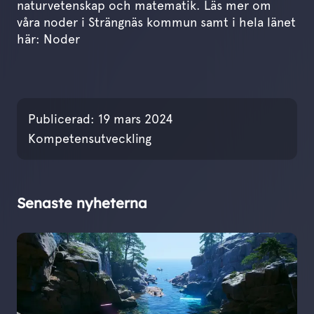
naturvetenskap och matematik. Läs mer om
våra noder i Strängnäs kommun samt i hela länet
här:
Noder
Publicerades den
19 mar
Publicerad:
19 mars 2024
Kompetensutveckling
Senaste nyheterna