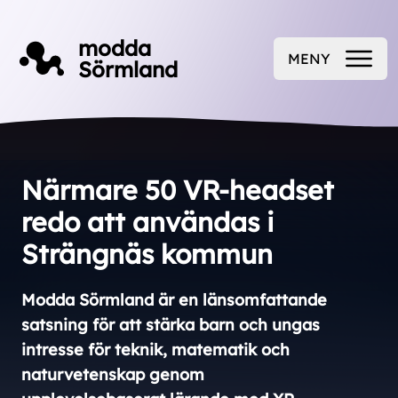
Till innehåll på sidan
modda
MENY
Sörmland
ÖPPNA
Närmare 50 VR-headset
redo att användas i
Strängnäs kommun
Modda Sörmland är en länsomfattande
satsning för att stärka barn och ungas
intresse för teknik, matematik och
naturvetenskap genom