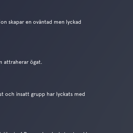
tion skapar en oväntad men lyckad
m attraherar ögat.
äst och insatt grupp har lyckats med