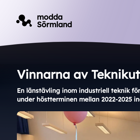
Till innehåll på sidan
modda
Sörmland
Vinnarna av Tekniku
En länstävling inom industriell teknik fö
under höstterminen mellan 2022-2025 