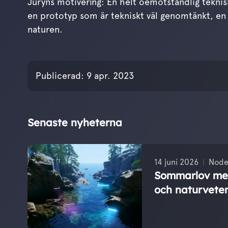
Juryns motivering: En helt oemotståndlig teknisk
en prototyp som är tekniskt väl genomtänkt, en 
naturen.
Publicerades den
9 ap
Publicerad:
9 apr. 2023
Senaste nyheterna
14 juni 2026
Node
Sommarlov med
och naturvete