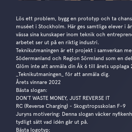
Lös ett problem, bygg en prototyp och ta chansen
muséet i Stockholm. Här ges samtliga elever i å
vässa sina kunskaper inom teknik och entreprenö
arbetet ser ut på en riktig industri.
Teknikutmaningen är ett projekt i samverkan m
Södermanland och Region Sörmland som en de
Glöm inte att anmäla din Åk 6 till årets upplaga
_Teknikutmaningen_ för att anmäla dig.
Årets vinnare 2022
Bästa slogan:
DON´T WASTE MONEY, JUST REVERSE IT
RC (Reverse Charging) - Skogstropsskolan F-9
Juryns motivering: Denna slogan väcker nyfiken
tydligt sätt vad idén går ut på.
Bästa logotyp: