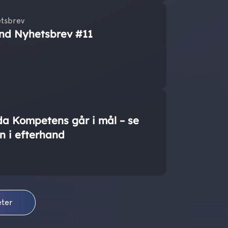
tsbrev
nd Nyhetsbrev #11
da Kompetens går i mål – se
n i efterhand
eter