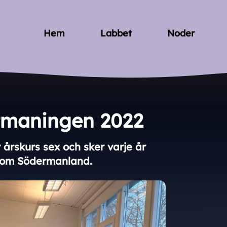
Hem
Labbet
Noder
tmaningen 2022
r årskurs sex och sker varje år
inom Södermanland.